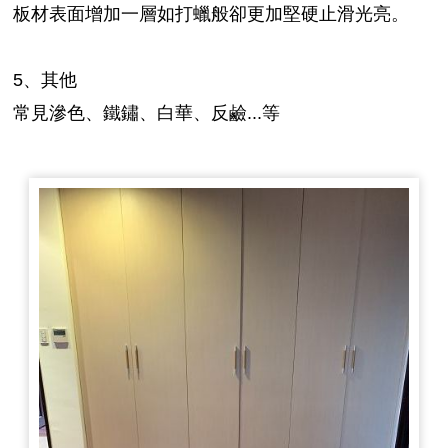
板材表面增加一層如打蠟般卻更加堅硬止滑光亮。
5、其他
常見滲色、鐵鏽、白華、反鹼...等